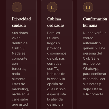
I
II
III
Privacidad
Cabinas
Confirmación
cuidada
dedicadas
humana
Sus datos
Para los
Nunca verá un
viven
rituales
correo
dentro de
largos o
automático
Club 33.
privados
genérico. Una
Nada se
disponemos
persona del
comparte
de cabinas
Club 33 le
con
cerradas
escribe por
terceros,
con TV,
WhatsApp
nada
bebidas de
para confirmar
alimenta
la casa y la
el horario, leer
listas de
opción de
sus notas y
marketing,
que un solo
dejar lista la
nadie en la
especialista
silla correcta.
calle sabe
lo atienda
que usted
de inicio a