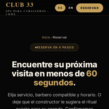
CLUB 33
RESERVAR
ES
EN
SPA PARA CABALLEROS ·
CDMX
Inicio
→
Reservar
RESERVA EN 4 PASOS
Encuentre su próxima
visita en menos de
60
segundos
.
Elija servicio, barbero compatible y horario. O
deje que el constructor le sugiera el ritual
exacto para su agenda. Confirmamos